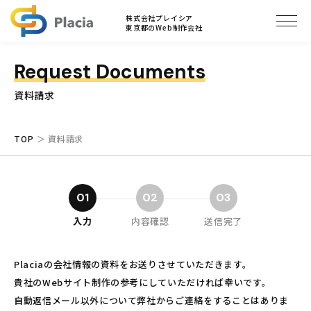
ブログ
株式会社プレイシア
東京都のWeb制作会社
Request Documents
資料請求
TOP
資料請求
01
02
03
入力
内容確認
送信完了
Placiaの会社情報の資料をお送りさせていただきます。
貴社のWebサイト制作の参考にしていただければ幸いです。
自動返信メール以外について弊社からご連絡をすることはありま