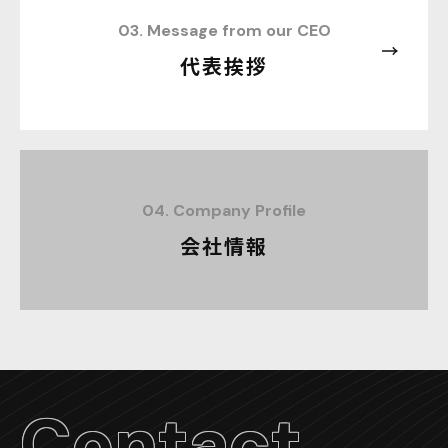
03. Message from our CEO
代表挨拶
04. Company Profile
会社情報
Contact